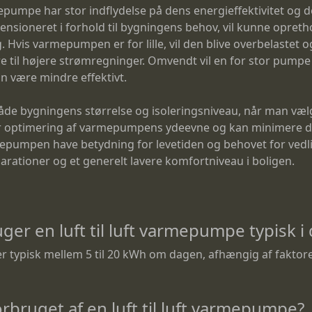
rmepumpe har stor indflydelse på dens energieffektivitet og
nsioneret i forhold til bygningens behov, vil kunne opre
Hvis varmepumpen er for lille, vil den blive overbelastet o
 til højere strømregninger. Omvendt vil en for stor pumpe o
an være mindre effektivt.
l både bygningens størrelse og isoleringsniveau, når man 
krer optimering af varmepumpens ydeevne og kan minimere 
mepumpen have betydning for levetiden og behovet for vedl
arationer og et generelt lavere komfortniveau i boligen.
er en luft til luft varmepumpe typisk i
er typisk mellem 5 til 20 kWh om dagen, afhængig af faktore
rbruget af en luft til luft varmepumpe?