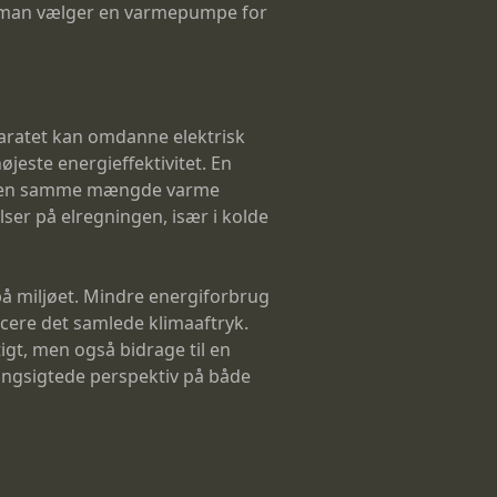
år man vælger en varmepumpe for
pparatet kan omdanne elektrisk
jeste energieffektivitet. En
re den samme mængde varme
ser på elregningen, især i kolde
å miljøet. Mindre energiforbrug
ucere det samlede klimaaftryk.
gt, men også bidrage til en
angsigtede perspektiv på både