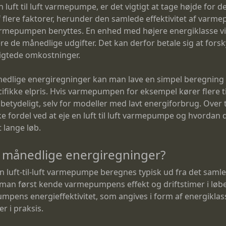
n luft til luft varmepumpe, er det vigtigt at tage højde for 
flere faktorer, herunder den samlede effektivitet af varme
armepumpen benyttes. En enhed med højere energiklasse vil
 de månedlige udgifter. Det kan derfor betale sig at fors
sigtede omkostninger.
e månedlige energiregninger kan man lave en simpel beregn
cifikke elpris. Hvis varmepumpen for eksempel kører flere
etydeligt, selv for modeller med lavt energiforbrug. Over t
 fordel ved at eje en luft til luft varmepumpe og hvordan d
 lange løb.
 månedlige energiregninger?
 luft-til-luft varmepumpe beregnes typisk ud fra det samle
kal man først kende varmepumpens effekt og driftstimer i lø
umpens energieffektivitet, som angives i form af energiklas
r i praksis.