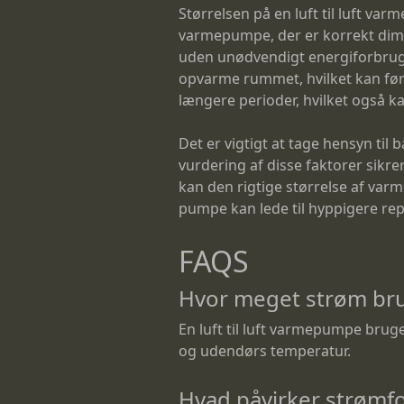
Størrelsen på en luft til luft va
varmepumpe, der er korrekt dime
uden unødvendigt energiforbrug. 
opvarme rummet, hvilket kan føre
længere perioder, hvilket også k
Det er vigtigt at tage hensyn ti
vurdering af disse faktorer si
kan den rigtige størrelse af var
pumpe kan lede til hyppigere rep
FAQS
Hvor meget strøm brug
En luft til luft varmepumpe brug
og udendørs temperatur.
Hvad påvirker strømfo