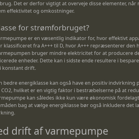
brug. Det er derfor vigtigt at overveje disse elementer, n
em effektivitet og omkostninger.
lasse for strømforbruget?
 varmepumpe er en væsentlig indikator for, hvor effektivt a
klassificeret fra A+++ til D, hvor A+++ repræsenterer den hø
t varmepumpen bruger mindre elektricitet for at produce
cerede enheder. Dette kan i sidste ende resultere i besparel
konstant drift.
bedre energiklasse kan også have en positiv indvirkning p
CO2, hvilket er en vigtig faktor i bestræbelserne på at red
varmepumpe kan således ikke kun være økonomisk fordelagti
åden bag at vælge energiklasse bør også inkludere det l
rkning.
d drift af varmepumpe