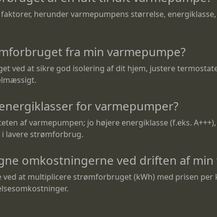
e faktorer, herunder varmepumpens størrelse, energiklass
ømforbruget fra min varmepumpe?
et ved at sikre god isolering af dit hjem, justere termosta
lmæssigt.
 energiklasser for varmepumper?
teten af varmepumpen; jo højere energiklasse (f.eks. A+++),
 i lavere strømforbrug.
gne omkostningerne ved driften af mi
ed at multiplicere strømforbruget (kWh) med prisen per k
delsesomkostninger.