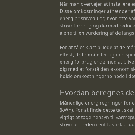
Når man overvejer at installere e
Disse omkostninger afhænger af 
energiprisniveau og hvor ofte v
strømforbrug og dermed reducere
alene til en vurdering af de lang
For at få et klart billede af d
effekt, driftsmønster og den spe
energiforbrug ende med at blive b
dig med at forstå den økonomiske
holde omkostningerne nede i det
Hvordan beregnes de
Månedlige energiregninger for en
(kWh). For at finde dette tal, s
vigtigt at tage hensyn til varmep
strøm enheden rent faktisk bruge