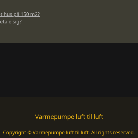
t hus på 150 m2?
etale sig?
Varmepumpe luft til luft
Copyright © Varmepumpe luft til luft. All rights reserved.