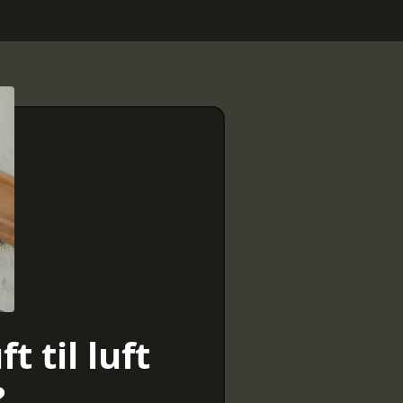
 til luft
?