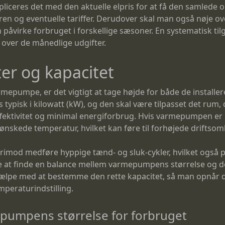
liceres det med den aktuelle elpris for at få den samlede o
ren og eventuelle tariffer. Derudover skal man også nøje
n påvirke forbruget i forskellige sæsoner. En systematisk til
 over de månedlige udgifter.
ter og kapacitet
armepumpe, er det vigtigt at tage højde for både de installe
ypisk i kilowatt (kW), og den skal være tilpasset det rum,
fektivitet og minimal energiforbrug. Hvis varmepumpen er u
ønskede temperatur, hvilket kan føre til forhøjede driftsom
mod medføre hyppige tænd- og sluk-cykler, hvilket også på
de at finde en balance mellem varmepumpens størrelse og d
jælpe med at bestemme den rette kapacitet, så man opnår 
peraturindstilling.
pumpens størrelse for forbruget