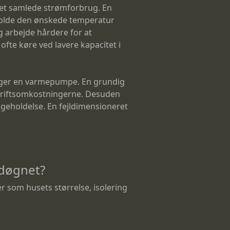
 det samlede strømforbrug. En
tholde den ønskede temperatur
g arbejde hårdere for at
fte køre ved lavere kapacitet i
vælger en varmepumpe. En grundig
driftsomkostningerne. Desuden
igeholdelse. En fejldimensioneret
 døgnet?
r som husets størrelse, isolering